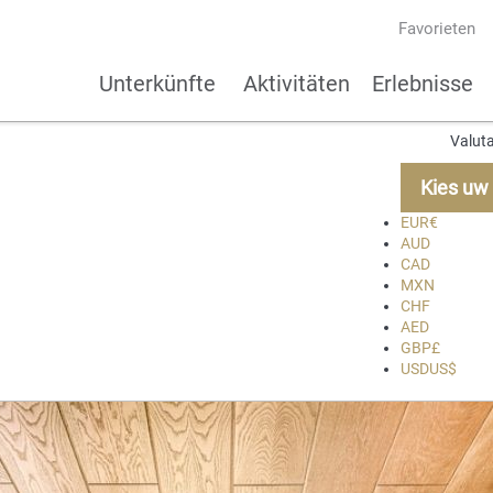
Favorieten
Unterkünfte
Aktivitäten
Erlebnisse
Valuta
Kies uw 
EUR
€
AUD
CAD
MXN
CHF
AED
GBP
£
USD
US$