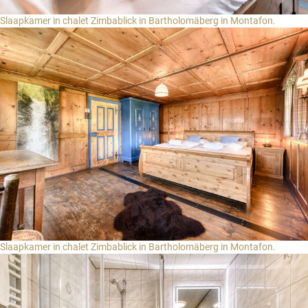
Slaapkamer in chalet Zimbablick in Bartholomäberg in Montafon.
Slaapkamer in chalet Zimbablick in Bartholomäberg in Montafon.