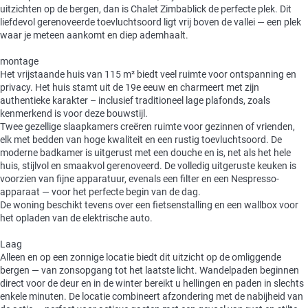
uitzichten op de bergen, dan is Chalet Zimbablick de perfecte plek. Dit
liefdevol gerenoveerde toevluchtsoord ligt vrij boven de vallei — een plek
waar je meteen aankomt en diep ademhaalt.
montage
Het vrijstaande huis van 115 m² biedt veel ruimte voor ontspanning en
privacy. Het huis stamt uit de 19e eeuw en charmeert met zijn
authentieke karakter – inclusief traditioneel lage plafonds, zoals
kenmerkend is voor deze bouwstijl.
Twee gezellige slaapkamers creëren ruimte voor gezinnen of vrienden,
elk met bedden van hoge kwaliteit en een rustig toevluchtsoord. De
moderne badkamer is uitgerust met een douche en is, net als het hele
huis, stijlvol en smaakvol gerenoveerd. De volledig uitgeruste keuken is
voorzien van fijne apparatuur, evenals een filter en een Nespresso-
apparaat — voor het perfecte begin van de dag.
De woning beschikt tevens over een fietsenstalling en een wallbox voor
het opladen van de elektrische auto.
Laag
Alleen en op een zonnige locatie biedt dit uitzicht op de omliggende
bergen — van zonsopgang tot het laatste licht. Wandelpaden beginnen
direct voor de deur en in de winter bereikt u hellingen en paden in slechts
enkele minuten. De locatie combineert afzondering met de nabijheid van