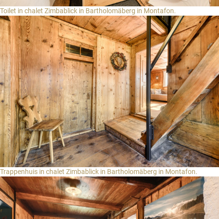
Toilet in chalet Zimbablick in Bartholomäberg in Montafon.
Trappenhuis in chalet Zimbablick in Bartholomäberg in Montafon.