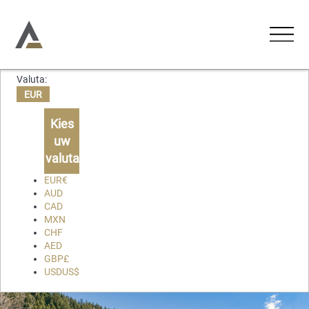
Valuta:
UNTERKÜNFTE
EUR
Ferienwohnungen
Kies
AKTIVITÄTEN
uw
Ferienhäuser
valuta
ERLEBNISSE
Chalets
EUR
€
AUD
Lodges
CAD
ÜBER UNS
MXN
CHF
KONTAKT
AED
GBP
£
USD
US$
Favorieten