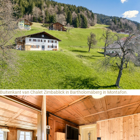
Gäste-Login
Region auswählen
Brandnertal
Bregenzerwald
NL
Montafon
EN
DE
Buitenkant van Chalet Zimbablick in Bartholomäberg in Montafon.