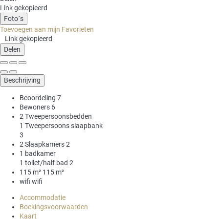
Link gekopieerd
Foto´s
Toevoegen aan mijn Favorieten
Link gekopieerd
Delen
Beschrijving
Beoordeling
7
Bewoners
6
2 Tweepersoonsbedden
1 Tweepersoons slaapbank
3
2 Slaapkamers
2
1 badkamer
1 toilet/half bad
2
115 m²
115 m²
wifi
wifi
Accommodatie
Boekingsvoorwaarden
Kaart