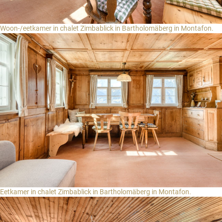
Woon-/eetkamer in chalet Zimbablick in Bartholomäberg in Montafon.
Eetkamer in chalet Zimbablick in Bartholomäberg in Montafon.