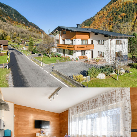
Gäste-Login
Region auswählen
Brandnertal
Bregenzerwald
NL
Montafon
EN
DE