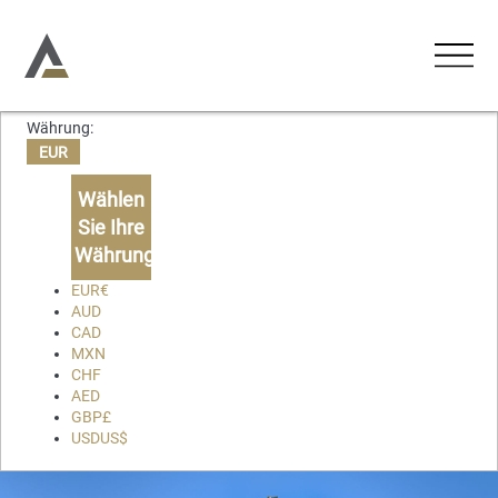
Währung:
UNTERKÜNFTE
EUR
Ferienwohnungen
Wählen
AKTIVITÄTEN
Sie Ihre
Ferienhäuser
Währung
ERLEBNISSE
Chalets
EUR
€
AUD
Lodges
CAD
ÜBER UNS
MXN
CHF
KONTAKT
AED
GBP
£
USD
US$
Favoriten