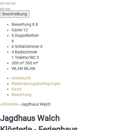
Beschreibung
Bewertung
8.8
Gäste
12
6 Doppelbetten
6
6 Schlafzimmer
6
4 Badezimmer
1 Toilette/WC
5
300 m²
300 m²
WLAN
WLAN
Unterkunft
Reservierungsbedingungen
Karte
Bewertung
›
Klösterle
› Jagdhaus Walch
Jagdhaus Walch
Klösterle -
Ferienhaus