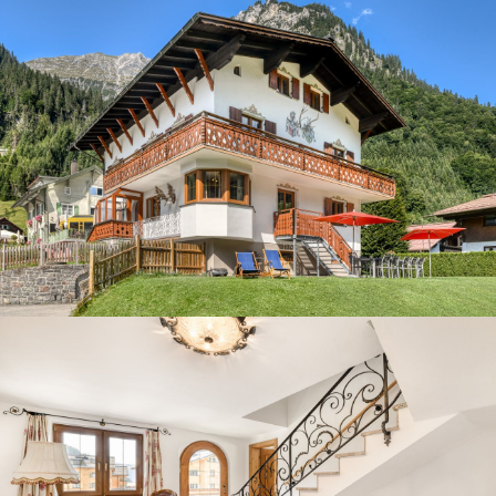
Gäste-Login
Region auswählen
Brandnertal
Bregenzerwald
DE
Montafon
EN
NL