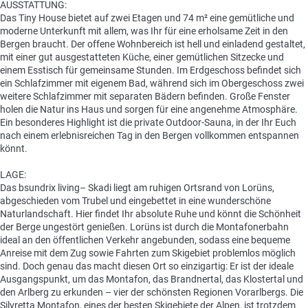
AUSSTATTUNG:
Das Tiny House bietet auf zwei Etagen und 74 m² eine gemütliche und
moderne Unterkunft mit allem, was Ihr für eine erholsame Zeit in den
Bergen braucht. Der offene Wohnbereich ist hell und einladend gestaltet,
mit einer gut ausgestatteten Küche, einer gemütlichen Sitzecke und
einem Esstisch für gemeinsame Stunden. Im Erdgeschoss befindet sich
ein Schlafzimmer mit eigenem Bad, während sich im Obergeschoss zwei
weitere Schlafzimmer mit separaten Bädern befinden. Große Fenster
holen die Natur ins Haus und sorgen für eine angenehme Atmosphäre.
Ein besonderes Highlight ist die private Outdoor-Sauna, in der Ihr Euch
nach einem erlebnisreichen Tag in den Bergen vollkommen entspannen
könnt.
LAGE:
Das bsundrix living– Skadi liegt am ruhigen Ortsrand von Lorüns,
abgeschieden vom Trubel und eingebettet in eine wunderschöne
Naturlandschaft. Hier findet Ihr absolute Ruhe und könnt die Schönheit
der Berge ungestört genießen. Lorüns ist durch die Montafonerbahn
ideal an den öffentlichen Verkehr angebunden, sodass eine bequeme
Anreise mit dem Zug sowie Fahrten zum Skigebiet problemlos möglich
sind. Doch genau das macht diesen Ort so einzigartig: Er ist der ideale
Ausgangspunkt, um das Montafon, das Brandnertal, das Klostertal und
den Arlberg zu erkunden – vier der schönsten Regionen Vorarlbergs. Die
Silvretta Montafon, eines der besten Skigebiete der Alpen, ist trotzdem