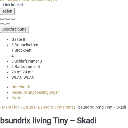
Link kopiert
Teilen
Beschreibung
Gäste
8
3 Doppelbetten
1 Stockbett
4
3 Schlafzimmer
3
4 Badezimmer
4
74 m²
74 m²
WLAN
WLAN
Unterkunft
Reservierungsbedingungen
Karte
›
Montafon
›
Lorüns
›
Bsundrix Tiny Homes
› bsundrix living Tiny – Skadi
bsundrix living Tiny – Skadi