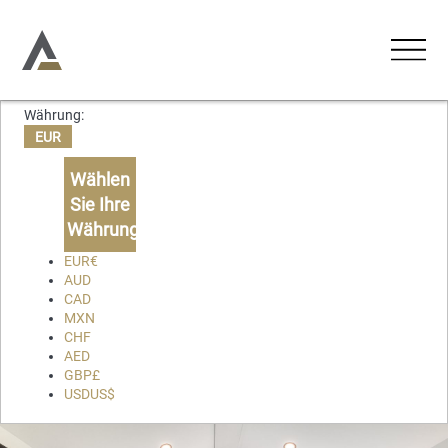
Währung:
UNTERKÜNFTE
EUR
Ferienwohnungen
Wählen
AKTIVITÄTEN
Sie Ihre
Ferienhäuser
Währung
ERLEBNISSE
Chalets
EUR
€
AUD
Lodges
CAD
ÜBER UNS
MXN
CHF
KONTAKT
AED
GBP
£
USD
US$
Favoriten