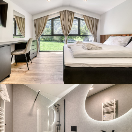
Gäste-Login
Region auswählen
Brandnertal
Bregenzerwald
DE
Montafon
EN
NL