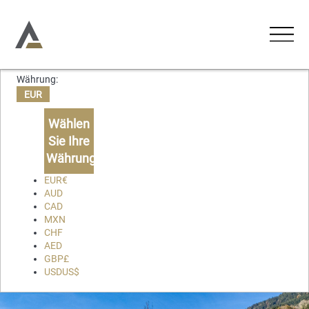
Währung:
UNTERKÜNFTE
EUR
Ferienwohnungen
Wählen
AKTIVITÄTEN
Sie Ihre
Ferienhäuser
Währung
ERLEBNISSE
Chalets
EUR
€
AUD
Lodges
CAD
ÜBER UNS
MXN
CHF
KONTAKT
AED
GBP
£
USD
US$
Favoriten