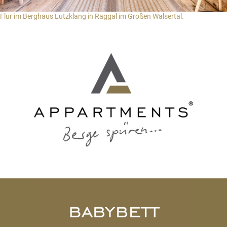
Flur im Berghaus Lutzklang in Raggal im Großen Walsertal.