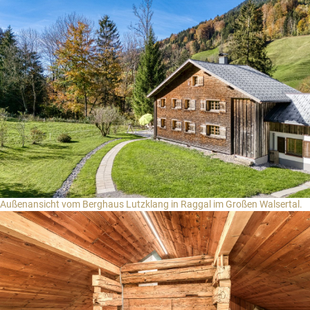
Gäste-Login
Region auswählen
Brandnertal
Bregenzerwald
DE
Montafon
EN
NL
Außenansicht vom Berghaus Lutzklang in Raggal im Großen Walsertal.