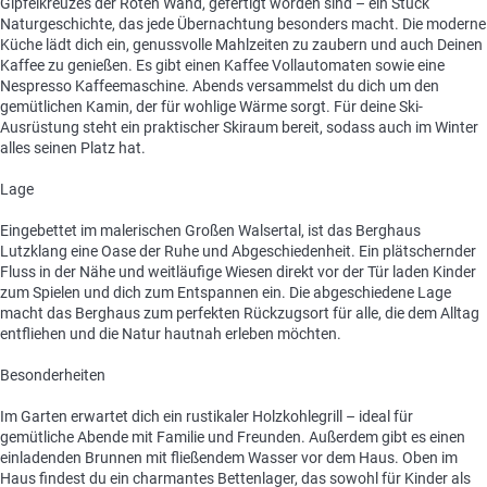
Gipfelkreuzes der Roten Wand, gefertigt worden sind – ein Stück
Naturgeschichte, das jede Übernachtung besonders macht. Die moderne
Küche lädt dich ein, genussvolle Mahlzeiten zu zaubern und auch Deinen
Kaffee zu genießen. Es gibt einen Kaffee Vollautomaten sowie eine
Nespresso Kaffeemaschine. Abends versammelst du dich um den
gemütlichen Kamin, der für wohlige Wärme sorgt. Für deine Ski-
Ausrüstung steht ein praktischer Skiraum bereit, sodass auch im Winter
alles seinen Platz hat.
Lage
Eingebettet im malerischen Großen Walsertal, ist das Berghaus
Lutzklang eine Oase der Ruhe und Abgeschiedenheit. Ein plätschernder
Fluss in der Nähe und weitläufige Wiesen direkt vor der Tür laden Kinder
zum Spielen und dich zum Entspannen ein. Die abgeschiedene Lage
macht das Berghaus zum perfekten Rückzugsort für alle, die dem Alltag
entfliehen und die Natur hautnah erleben möchten.
Besonderheiten
Im Garten erwartet dich ein rustikaler Holzkohlegrill – ideal für
gemütliche Abende mit Familie und Freunden. Außerdem gibt es einen
einladenden Brunnen mit fließendem Wasser vor dem Haus. Oben im
Haus findest du ein charmantes Bettenlager, das sowohl für Kinder als