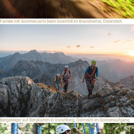
Familie mit Sommercarts beim Downhill im Brandnertal, Österreich
Bergsteiger auf Bergkamm in Vorarlberg, Östrreich im Sonnenaufgang