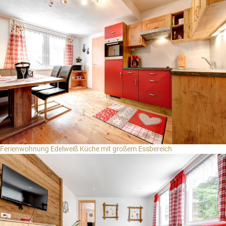
Gäste-Login
Region auswählen
Brandnertal
Bregenzerwald
DE
Montafon
EN
NL
Ferienwohnung Edelweiß Küche mit großem Essbereich