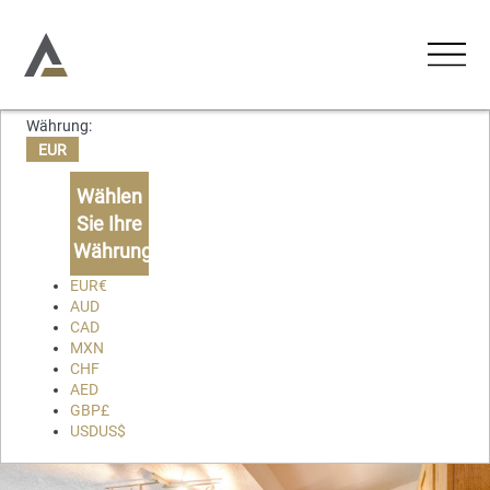
Währung:
UNTERKÜNFTE
EUR
Ferienwohnungen
Wählen
AKTIVITÄTEN
Sie Ihre
Ferienhäuser
Währung
ERLEBNISSE
Chalets
EUR
€
AUD
Lodges
CAD
ÜBER UNS
MXN
CHF
KONTAKT
AED
GBP
£
USD
US$
Favoriten