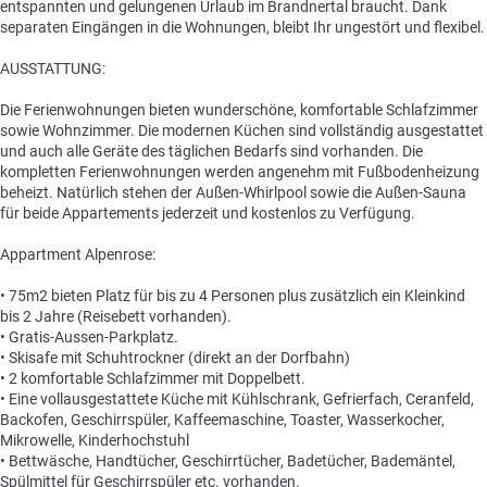
entspannten und gelungenen Urlaub im Brandnertal braucht. Dank
separaten Eingängen in die Wohnungen, bleibt Ihr ungestört und flexibel.
AUSSTATTUNG:
Die Ferienwohnungen bieten wunderschöne, komfortable Schlafzimmer
sowie Wohnzimmer. Die modernen Küchen sind vollständig ausgestattet
und auch alle Geräte des täglichen Bedarfs sind vorhanden. Die
kompletten Ferienwohnungen werden angenehm mit Fußbodenheizung
beheizt. Natürlich stehen der Außen-Whirlpool sowie die Außen-Sauna
für beide Appartements jederzeit und kostenlos zu Verfügung.
Appartment Alpenrose:
• 75m2 bieten Platz für bis zu 4 Personen plus zusätzlich ein Kleinkind
bis 2 Jahre (Reisebett vorhanden).
• Gratis-Aussen-Parkplatz.
• Skisafe mit Schuhtrockner (direkt an der Dorfbahn)
• 2 komfortable Schlafzimmer mit Doppelbett.
• Eine vollausgestattete Küche mit Kühlschrank, Gefrierfach, Ceranfeld,
Backofen, Geschirrspüler, Kaffeemaschine, Toaster, Wasserkocher,
Mikrowelle, Kinderhochstuhl
• Bettwäsche, Handtücher, Geschirrtücher, Badetücher, Bademäntel,
Spülmittel für Geschirrspüler etc. vorhanden.