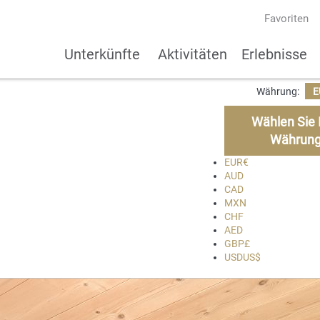
Favoriten
Unterkünfte
Aktivitäten
Erlebnisse
Währung:
E
Wählen Sie 
Währun
EUR
€
AUD
CAD
MXN
CHF
AED
GBP
£
USD
US$