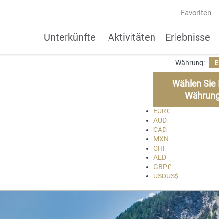
Favoriten
Unterkünfte
Aktivitäten
Erlebnisse
Währung:
E
Wählen Sie 
Währun
EUR
€
AUD
CAD
MXN
CHF
AED
GBP
£
USD
US$