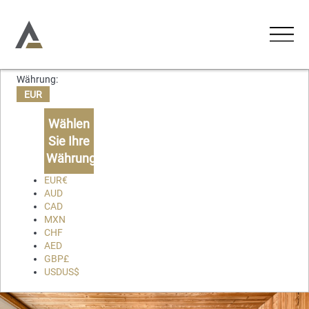
Währung:
UNTERKÜNFTE
EUR
Ferienwohnungen
Wählen
AKTIVITÄTEN
Sie Ihre
Ferienhäuser
Währung
ERLEBNISSE
Chalets
EUR
€
AUD
Lodges
CAD
ÜBER UNS
MXN
CHF
KONTAKT
AED
GBP
£
USD
US$
Favoriten