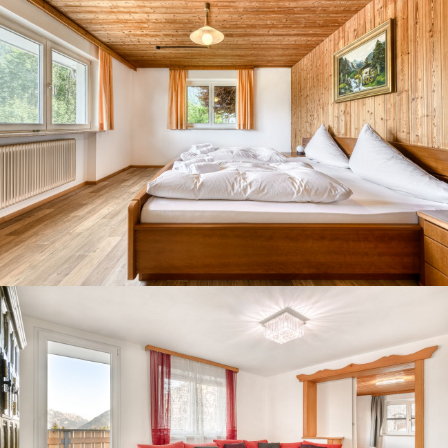
Gäste-Login
Region auswählen
Brandnertal
Bregenzerwald
DE
Montafon
EN
NL