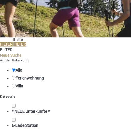
Liste
FILTER
FILTER
FILTER
Neue Suche
Art der Unterkunft
Alle
Ferienwohnung
Villa
Kategorie
* NEUE Unterkünfte *
E-Lade Station