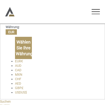
Währung:
UNTERKÜNFTE
EUR
Ferienwohnungen
Wählen
AKTIVITÄTEN
Sie Ihre
Ferienhäuser
Währung
ERLEBNISSE
Chalets
EUR
€
AUD
Lodges
CAD
ÜBER UNS
MXN
CHF
KONTAKT
AED
GBP
£
USD
US$
Favoriten
Suchen