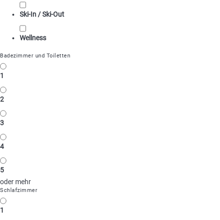
Ski-In / Ski-Out
Wellness
Badezimmer und Toiletten
1
2
3
4
5
oder mehr
Schlafzimmer
1