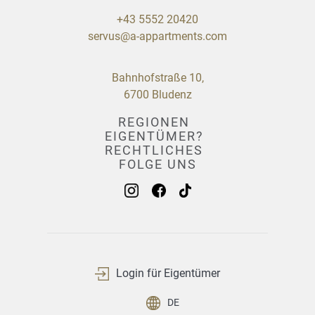
+43 5552 20420
servus@a-appartments.com
Bahnhofstraße 10,
6700 Bludenz
REGIONEN
EIGENTÜMER?
RECHTLICHES
Brandnertal
FOLGE UNS
Wir vermarkten Ihre Wohnung auf höchstem
Bregenzerwald
Kontakt
Niveau. Profitieren Sie von unseren
Montafon
Impressum
Erfahrungen und der vielen täglichen
Arlberg
Datenschutzerklärung
Anfragen. Sie sagen uns die Bedingungen,
AGB
den Rest organisieren wir.
MEHR ERFAHREN
Login für Eigentümer
DE