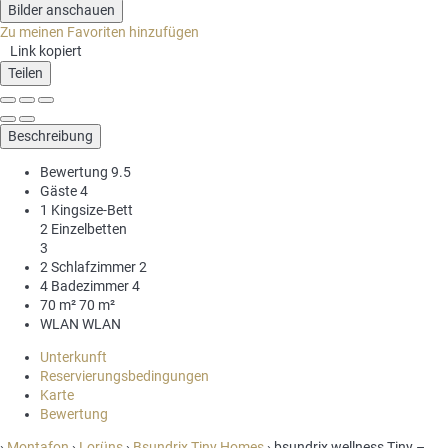
Bilder anschauen
Zu meinen Favoriten hinzufügen
Link kopiert
Teilen
Beschreibung
Bewertung
9.5
Gäste
4
1 Kingsize-Bett
2 Einzelbetten
3
2 Schlafzimmer
2
4 Badezimmer
4
70 m²
70 m²
WLAN
WLAN
Unterkunft
Reservierungsbedingungen
Karte
Bewertung
›
Montafon
›
Lorüns
›
Bsundrix Tiny Homes
› bsundrix wellness Tiny –