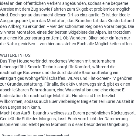
ideal an den öffentlichen Verkehr angebunden, sodass eine bequeme
Anreise mit dem Zug sowie Fahrten zum Skigebiet problemlos möglich
sind. Doch genau das macht diesen Ort so einzigartig: Er ist der ideale
Ausgangspunkt, um das Montafon, das Brandnertal, das Klostertal und
den Arlberg zu erkunden – vier der schönsten Regionen Vorarlbergs. Die
Silvretta Montafon, eines der besten Skigebiete der Alpen, ist trotzdem
nur einen Katzensprung entfernt. Ob Wandern, Biken oder einfach nur
die Natur genießen – von hier aus stehen Euch alle Möglichkeiten offen.
WEITERE INFOS:
Das Tiny House verbindet modernes Wohnen mit naturnahem
Lebensgefühl. Smarte Technik sorgt für Komfort, während die
nachhaltige Bauweise und die durchdachte Raumaufteilung ein
einzigartiges Wohngefühl schaffen. WLAN und Flat-Screen-TV gehören
zur Grundausstattung. Für alle, die aktiv unterwegs sind, gibt es einen
abschließbaren Fahrradraum, eine Waschstation und eine eigene E-
Ladestation für nachhaltige Mobilität. Hunde sind hier herzlich
willkommen, sodass auch Euer vierbeiniger Begleiter Teil Eurer Auszeit in
den Bergen sein kann.
Macht das Aurō - bsundrix wellness zu Eurem persönlichen Rückzugsort.
Genießt die Stille des Morgens, lasst Euch vom Licht der Dämmerung
inspirieren und erlebt jeden Moment in dieser besonderen Umgebung.