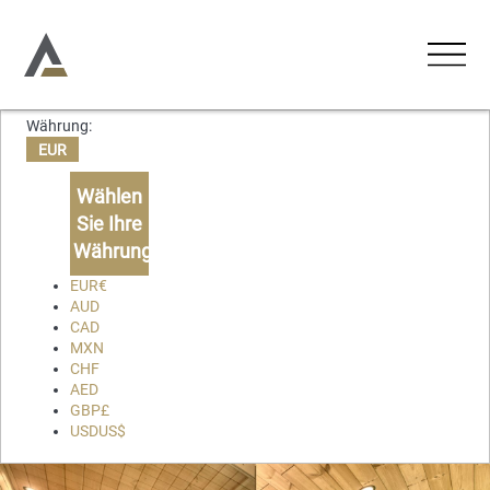
Währung:
UNTERKÜNFTE
EUR
Ferienwohnungen
Wählen
AKTIVITÄTEN
Sie Ihre
Ferienhäuser
Währung
ERLEBNISSE
Chalets
EUR
€
AUD
Lodges
CAD
ÜBER UNS
MXN
CHF
KONTAKT
AED
GBP
£
USD
US$
Favoriten