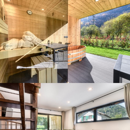
Gäste-Login
Region auswählen
Brandnertal
Bregenzerwald
DE
Montafon
EN
NL