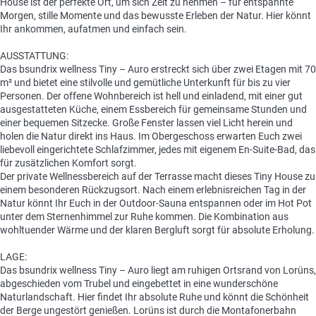
House ist der perfekte Ort, um sich Zeit zu nehmen – für entspannte
Morgen, stille Momente und das bewusste Erleben der Natur. Hier könnt
Ihr ankommen, aufatmen und einfach sein.
AUSSTATTUNG:
Das bsundrix wellness Tiny – Auro erstreckt sich über zwei Etagen mit 70
m² und bietet eine stilvolle und gemütliche Unterkunft für bis zu vier
Personen. Der offene Wohnbereich ist hell und einladend, mit einer gut
ausgestatteten Küche, einem Essbereich für gemeinsame Stunden und
einer bequemen Sitzecke. Große Fenster lassen viel Licht herein und
holen die Natur direkt ins Haus. Im Obergeschoss erwarten Euch zwei
liebevoll eingerichtete Schlafzimmer, jedes mit eigenem En-Suite-Bad, das
für zusätzlichen Komfort sorgt.
Der private Wellnessbereich auf der Terrasse macht dieses Tiny House zu
einem besonderen Rückzugsort. Nach einem erlebnisreichen Tag in der
Natur könnt Ihr Euch in der Outdoor-Sauna entspannen oder im Hot Pot
unter dem Sternenhimmel zur Ruhe kommen. Die Kombination aus
wohltuender Wärme und der klaren Bergluft sorgt für absolute Erholung.
LAGE:
Das bsundrix wellness Tiny – Auro liegt am ruhigen Ortsrand von Lorüns,
abgeschieden vom Trubel und eingebettet in eine wunderschöne
Naturlandschaft. Hier findet Ihr absolute Ruhe und könnt die Schönheit
der Berge ungestört genießen. Lorüns ist durch die Montafonerbahn