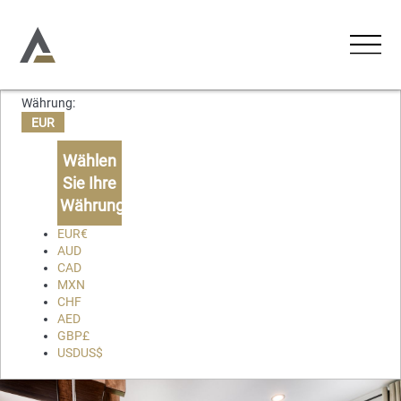
Währung:
UNTERKÜNFTE
EUR
Ferienwohnungen
Wählen
AKTIVITÄTEN
Sie Ihre
Ferienhäuser
Währung
ERLEBNISSE
Chalets
EUR
€
AUD
Lodges
CAD
ÜBER UNS
MXN
CHF
KONTAKT
AED
GBP
£
USD
US$
Favoriten