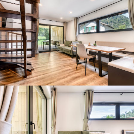
Gäste-Login
Region auswählen
Brandnertal
Bregenzerwald
DE
Montafon
EN
NL