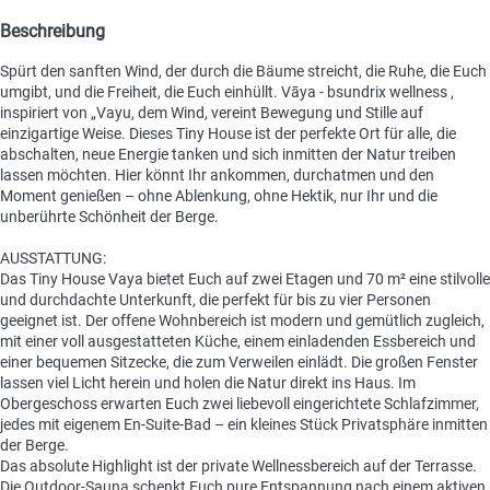
Beschreibung
Spürt den sanften Wind, der durch die Bäume streicht, die Ruhe, die Euch
umgibt, und die Freiheit, die Euch einhüllt. Vāya - bsundrix wellness ,
inspiriert von „Vayu, dem Wind, vereint Bewegung und Stille auf
einzigartige Weise. Dieses Tiny House ist der perfekte Ort für alle, die
abschalten, neue Energie tanken und sich inmitten der Natur treiben
lassen möchten. Hier könnt Ihr ankommen, durchatmen und den
Moment genießen – ohne Ablenkung, ohne Hektik, nur Ihr und die
unberührte Schönheit der Berge.
AUSSTATTUNG:
Das Tiny House Vaya bietet Euch auf zwei Etagen und 70 m² eine stilvolle
und durchdachte Unterkunft, die perfekt für bis zu vier Personen
geeignet ist. Der offene Wohnbereich ist modern und gemütlich zugleich,
mit einer voll ausgestatteten Küche, einem einladenden Essbereich und
einer bequemen Sitzecke, die zum Verweilen einlädt. Die großen Fenster
lassen viel Licht herein und holen die Natur direkt ins Haus. Im
Obergeschoss erwarten Euch zwei liebevoll eingerichtete Schlafzimmer,
jedes mit eigenem En-Suite-Bad – ein kleines Stück Privatsphäre inmitten
der Berge.
Das absolute Highlight ist der private Wellnessbereich auf der Terrasse.
Die Outdoor-Sauna schenkt Euch pure Entspannung nach einem aktiven