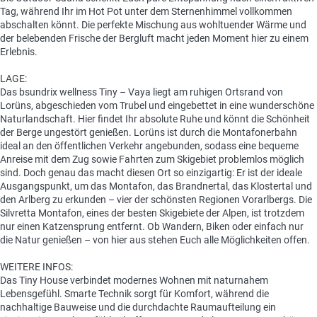
Tag, während Ihr im Hot Pot unter dem Sternenhimmel vollkommen
abschalten könnt. Die perfekte Mischung aus wohltuender Wärme und
der belebenden Frische der Bergluft macht jeden Moment hier zu einem
Erlebnis.
LAGE:
Das bsundrix wellness Tiny – Vaya liegt am ruhigen Ortsrand von
Lorüns, abgeschieden vom Trubel und eingebettet in eine wunderschöne
Naturlandschaft. Hier findet Ihr absolute Ruhe und könnt die Schönheit
der Berge ungestört genießen. Lorüns ist durch die Montafonerbahn
ideal an den öffentlichen Verkehr angebunden, sodass eine bequeme
Anreise mit dem Zug sowie Fahrten zum Skigebiet problemlos möglich
sind. Doch genau das macht diesen Ort so einzigartig: Er ist der ideale
Ausgangspunkt, um das Montafon, das Brandnertal, das Klostertal und
den Arlberg zu erkunden – vier der schönsten Regionen Vorarlbergs. Die
Silvretta Montafon, eines der besten Skigebiete der Alpen, ist trotzdem
nur einen Katzensprung entfernt. Ob Wandern, Biken oder einfach nur
die Natur genießen – von hier aus stehen Euch alle Möglichkeiten offen.
WEITERE INFOS:
Das Tiny House verbindet modernes Wohnen mit naturnahem
Lebensgefühl. Smarte Technik sorgt für Komfort, während die
nachhaltige Bauweise und die durchdachte Raumaufteilung ein